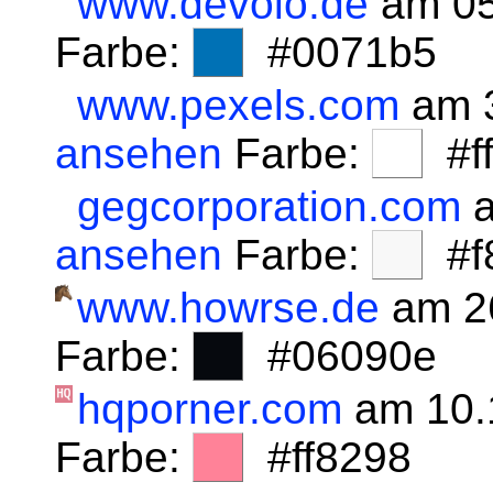
www.devolo.de
am 05
Farbe:
#0071b5
www.pexels.com
am 3
ansehen
Farbe:
#fff
gegcorporation.com
a
ansehen
Farbe:
#f8
www.howrse.de
am 2
Farbe:
#06090e
hqporner.com
am 10.
Farbe:
#ff8298