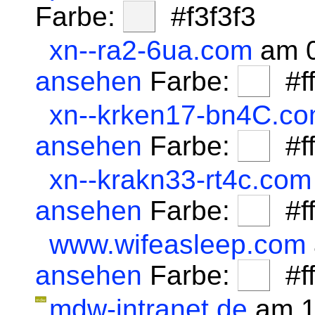
Farbe:
#f3f3f3
xn--ra2-6ua.com
am 0
ansehen
Farbe:
#fff
xn--krken17-bn4C.c
ansehen
Farbe:
#fff
xn--krakn33-rt4c.com
ansehen
Farbe:
#fff
www.wifeasleep.com
ansehen
Farbe:
#fff
mdw-intranet.de
am 1